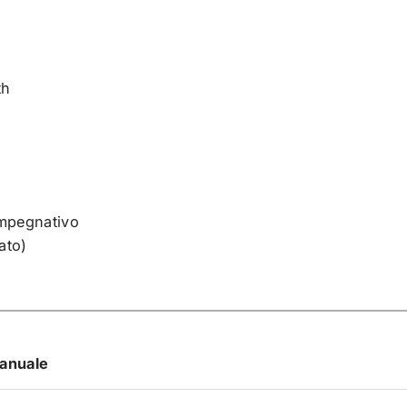
th
impegnativo
ato)
anuale