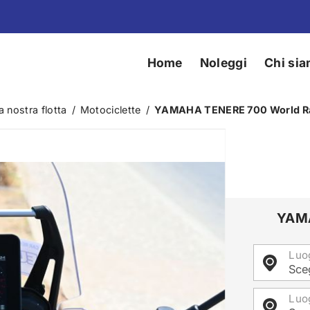
Home
Noleggi
Chi si
a nostra flotta
/
Motociclette
/
YAMAHA TENERE 700 World Ra
YAMA
Luog
Sceg
Luo