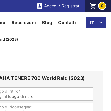
Accedi / Registrati
0
amo
Recensioni
Blog
Contatti
id (2023)
HA TENERE 700 World Raid (2023)
o di ritiro*
li il luogo di ritiro
go di riconsegna*