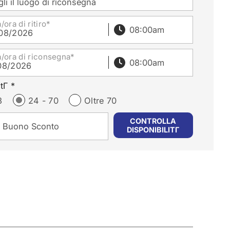
li il luogo di riconsegna
/ora di ritiro*
08/2026
a/ora di riconsegna*
08/2026
tΓ *
3
24 - 70
Oltre 70