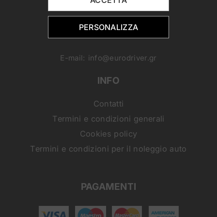
ACCETTA
Telefono:
+30 6937459267
PERSONALIZZA
Telefono:
+30 6937459267
Cellulare:
+30 6945822568
E-mail:
info@eurodriver.gr
INFO
Contatti
Termini e condizioni generali
Cookies policy
Termini e condizioni per il noleggio auto
PAGAMENTI