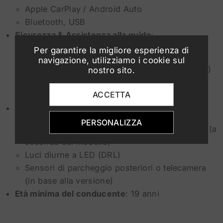
Apple CarPlay / Android Auto
Bluetooth, USB
Sicurezza & Assistenza alla guida
:
Per garantire la migliore esperienza di
Mantenimento corsia (Lane Assist)
navigazione, utilizziamo i cookie sul
Frenata automatica d’emergenza (Front Assist)
nostro sito.
Hill Start Assist (partenza in salita)
ACCETTA
ESP, ABS, Airbag
Comfort
:
PERSONALIZZA
Aria condizionata o climatizzatore automatico (a
seconda del modello)
Luci diurne a LED (DRL)
Sensori di parcheggio posteriori o telecamera
(in base alla versione)
Età minima del conducente
: 19 anni