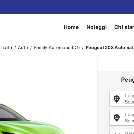
Home
Noleggi
Chi si
 flotta
/
Auto
/
Family Automatic (D1)
/
Peugeot 208 Automati
Peug
Luog
Sceg
Luo
Sceg
Data