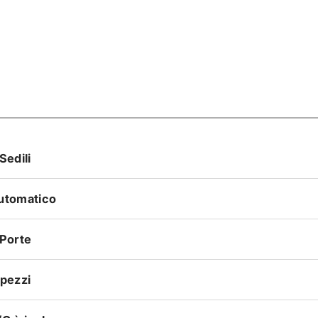
Sedili
utomatico
 Porte
 pezzi