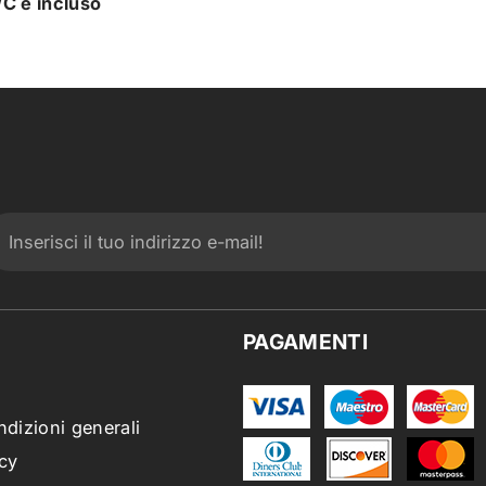
/C è incluso
PAGAMENTI
ndizioni generali
cy