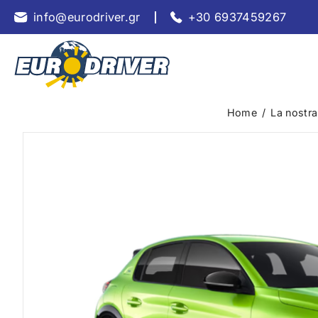
info@eurodriver.gr
+30 6937459267
Home
/
La nostra