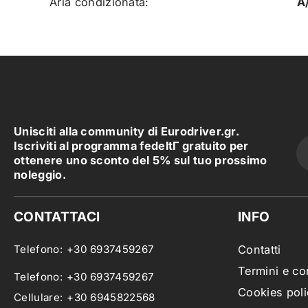
Aria condizionata:
A
Unisciti alla community di Eurodriver.gr.
Iscriviti al programma fedeltΓ gratuito per
ottenere uno sconto del 5% sul tuo prossimo
noleggio.
CONTATTACI
INFO
Telefono:
+30 6937459267
Contatti
Termini e co
Telefono:
+30 6937459267
Cookies poli
Cellulare:
+30 6945822568