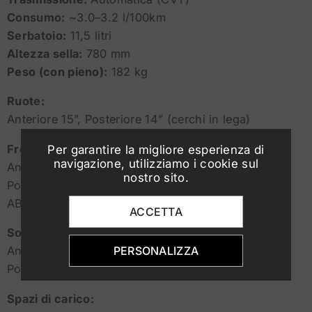
Consumo:
~3.0–3.2 l/100km
Serbatoio:
11,5 litri
Altezza sella:
780 mm
Peso (con pieno):
182 kg
Ruote:
Anteriore 15”, Posteriore 14” (cerchi in lega)
Freni:
Per garantire la migliore esperienza di
navigazione, utilizziamo i cookie sul
Anteriore: disco 256 mm
nostro sito.
Posteriore: disco 240 mm
ABS a doppio canale
ACCETTA
Sospensioni:
PERSONALIZZA
Anteriore: forcella telescopica 33 mm
Posteriore: doppi ammortizzatori
Spazi di carico: