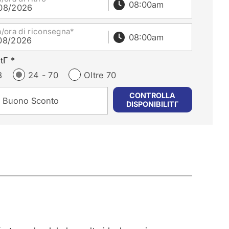
08/2026
a/ora di riconsegna*
08/2026
tΓ *
3
24 - 70
Oltre 70