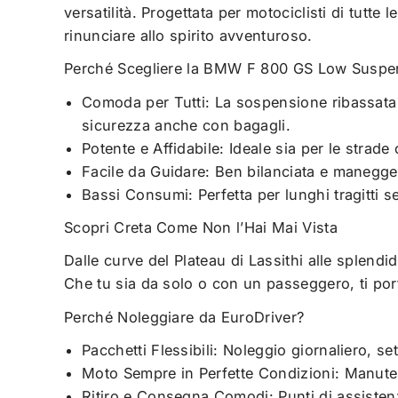
versatilità. Progettata per motociclisti di tutte
rinunciare allo spirito avventuroso.
Perché Scegliere la BMW F 800 GS Low Suspen
Comoda per Tutti: La sospensione ribassata e
sicurezza anche con bagagli.
Potente e Affidabile: Ideale sia per le strad
Facile da Guidare: Ben bilanciata e maneggevol
Bassi Consumi: Perfetta per lunghi tragitti s
Scopri Creta Come Non l’Hai Mai Vista
Dalle curve del Plateau di Lassithi alle splen
Che tu sia da solo o con un passeggero, ti po
Perché Noleggiare da EuroDriver?
Pacchetti Flessibili: Noleggio giornaliero, s
Moto Sempre in Perfette Condizioni: Manuten
Ritiro e Consegna Comodi: Punti di assisten