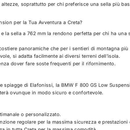
 le altezze, soprattutto per chi preferisce una sella più 
sion per la Tua Avventura a Creta?
 la sella a 762 mm la rendono perfetta per chi ha una s
e costiere panoramiche che per i sentieri di montagna più
e, si adatta facilmente ai diversi terreni dell’isola.
enza dover fare soste frequenti per il rifornimento.
dide spiagge di Elafonissi, la BMW F 800 GS Low Suspens
rterà ovunque in modo sicuro e confortevole.
ettimanale o personalizzato.
zione regolare per la massima sicurezza e prestazioni o
za in tutta Creta per la massima comodità.