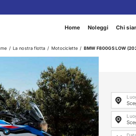
Home
Noleggi
Chi si
ome
/
La nostra flotta
/
Motociclette
/
BMW F800GS LOW (20
Luog
Sceg
Luo
Sceg
Data