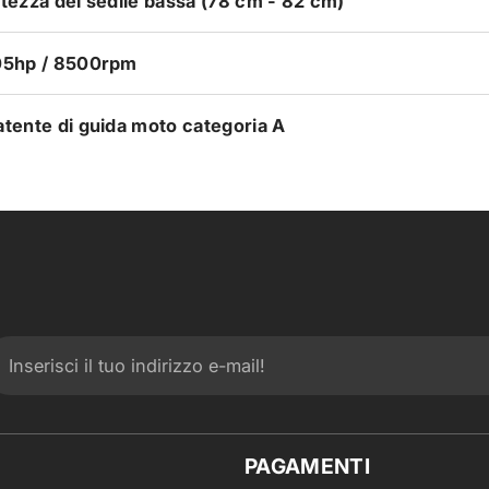
ltezza del sedile bassa (78 cm - 82 cm)
05hp / 8500rpm
atente di guida moto categoria A
PAGAMENTI