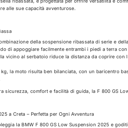
 ribassata, è progettata per offrire versatilità e comfo
are alle sue capacità avventurose.
 Bassa
combinazione della sospensione ribassata di serie e della
ndo di appoggiare facilmente entrambi i piedi a terra con
 sella vicino al serbatoio riduce la distanza da coprire c
kg, la moto risulta ben bilanciata, con un baricentro b
.
 sicurezza, comfort e facilità di guida, la F 800 GS Low
5 a Creta – Perfetta per Ogni Avventura
oleggia la BMW F 800 GS Low Suspension 2025 e goditi il