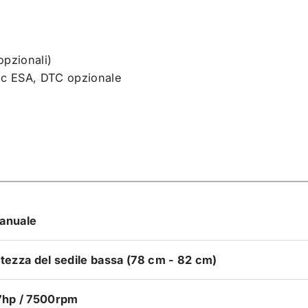
A
opzionali)
ic ESA, DTC opzionale
anuale
ltezza del sedile bassa (78 cm - 82 cm)
7hp / 7500rpm