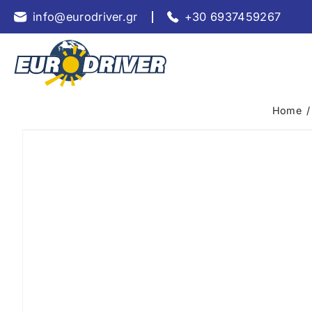
info@eurodriver.gr
+30 6937459267
Home
/