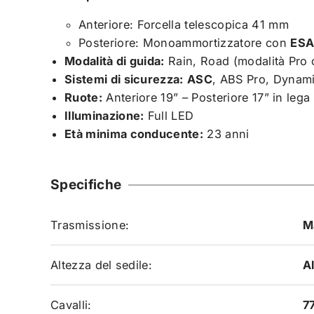
Anteriore: Forcella telescopica 41 mm
Posteriore: Monoammortizzatore con
ES
Modalità di guida:
Rain, Road (modalità Pro 
Sistemi di sicurezza:
ASC
, ABS Pro, Dynam
Ruote:
Anteriore 19” – Posteriore 17” in lega
Illuminazione:
Full LED
Età minima conducente:
23 anni
Specifiche
Trasmissione:
M
Altezza del sedile:
A
Cavalli:
7