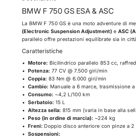
BMW F 750 GS ESA & ASC
La BMW F 750 GS è una moto adventure di media 
(Electronic Suspension Adjustment)
e
ASC (Au
parallelo offre prestazioni equilibrate sia in c
Caratteristiche
Motore:
Bicilindrico parallelo 853 cc, raffre
Potenza:
77 CV @ 7.500 giri/min
Coppia:
83 Nm @ 6.000 giri/min
Cambio:
Manuale a 6 marce, trasmissione a
Consumo:
~4,2 L/100 km
Serbatoio:
15 L
Altezza sella:
815 mm (varia in base alla sell
Peso (in ordine di marcia):
~224 kg
Freni:
Doppio disco anteriore con pinze a 2
Sospensioni: