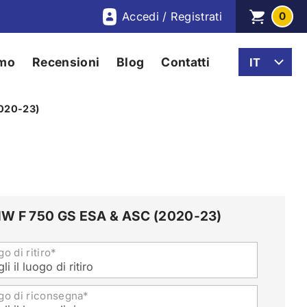
Accedi / Registrati
0
amo
Recensioni
Blog
Contatti
020-23)
W F 750 GS ESA & ASC (2020-23)
o di ritiro*
li il luogo di ritiro
go di riconsegna*