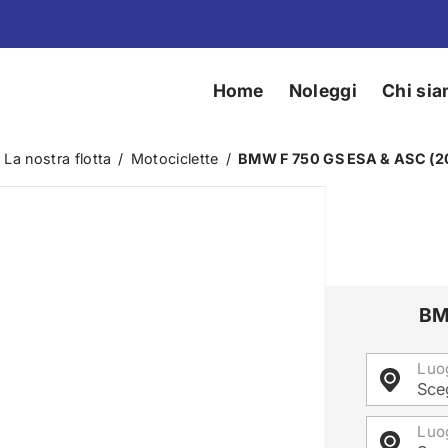
Home
Noleggi
Chi si
La nostra flotta
/
Motociclette
/
BMW F 750 GS ESA & ASC (2
BM
Luog
Sceg
Luo