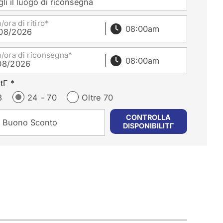
li il luogo di riconsegna
/ora di ritiro*
08/2026
a/ora di riconsegna*
08/2026
tΓ *
3
24 - 70
Oltre 70