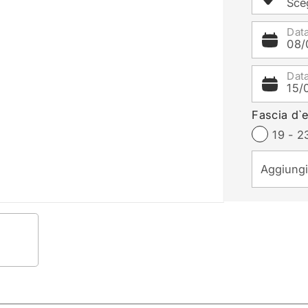
Sceg
Data
08/
Dat
15/
Fascia d`e
19 - 2