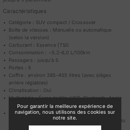
Caractéristiques
Catégorie : SUV compact / Crossover
Boîte de vitesses : Manuelle ou automatique
(selon la version)
Carburant : Essence (TSI)
Consommation : ~5,2–6,0 L/100km
Passagers : jusqu’à 5
Portes : 5
Coffre : environ 385–455 litres (avec sièges
arrière réglables)
Climatisation : Oui
Multimédia : Écran tactile, USB, Bluetooth, Apple
CarPlay / Android Auto
Pour garantir la meilleure expérience de
navigation, nous utilisons des cookies sur
Sécurité : ABS, ESP, Airbags, Aide au maintien
notre site.
dans la voie, Front Assist, Détection de fatigue du
conducteur, Aide au démarrage en côte