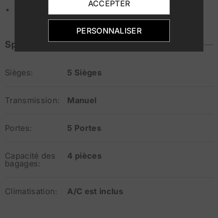
ACCEPTER
Âge minimum du conducteur : 19 ans
PERSONNALISER
Specifications
Sièges:
5 Sièges
Transmission:
Manuel
Portes:
5 Portes
Capacité des
4 pièces
bagages:
Climatisation:
A/C est inclus