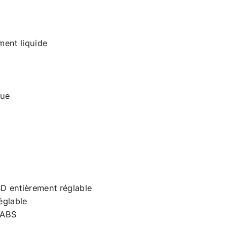
ment liquide
que
D entièrement réglable
églable
 ABS