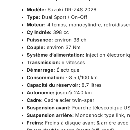
Modèle:
Suzuki DR-Z4S 2026
Type:
Dual Sport / On-Off
Moteur:
4 temps, monocylindre, refroidisse
Cylindrée:
398 cc
Puissance:
environ 38 ch
Couple:
environ 37 Nm
Système d’alimentation:
Injection électroni
Transmission:
6 vitesses
Démarrage:
Électrique
Consommation:
~3.5 l/100 km
Capacité du réservoir:
8.7 litres
Autonomie:
jusqu’à 240 km
Cadre:
Cadre acier twin-spar
Suspension avant:
Fourche télescopique US
Suspension arrière:
Monoshock type link, r
Freins:
Freins à disque avant & arrière avec