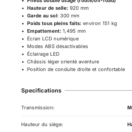
Pneus double usage (route/off-road)
Hauteur de selle:
920 mm
Garde au sol
: 300 mm
Poids tous pleins faits:
environ 151 kg
Empattement:
1,495 mm
Écran LCD numérique
Modes ABS désactivables
Éclairage LED
Châssis léger orienté aventure
Position de conduite droite et confortable
Specifications
Transmission:
M
Hauteur du siège:
H