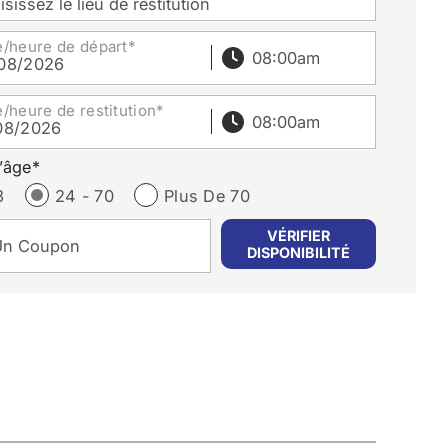
sissez le lieu de restitution
e/heure de départ*
08/2026
/heure de restitution*
08/2026
’âge*
3
24 - 70
Plus De 70