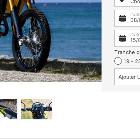
Choi
Dat
08/
Date
15/
Tranche d
19 - 2