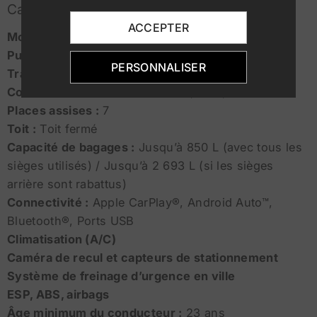
Caractéristiques Techniques
ACCEPTER
Moteur :
1.5L Turbo Diesel
Puissance :
102 ch
PERSONNALISER
Transmission :
Boîte manuelle à 6 rapports
Consommation de carburant :
5,3 – 5,8 L/100 km
Places assises :
7
Toit :
Toit fermé
Capacité de bagages :
Jusqu’à 850 L (avec tous les
sièges utilisés) / Jusqu’à 2 693 L (si les sièges
arrière sont rabattus)
Connectivité :
Apple CarPlay®, Android Auto™,
Bluetooth®, Ports USB
Climatisation (A/C)
Caméra de recul et capteurs de stationnement
Système de freinage d’urgence en ville
ESP, ABS, airbags
Âge minimum du conducteur :
23 ans