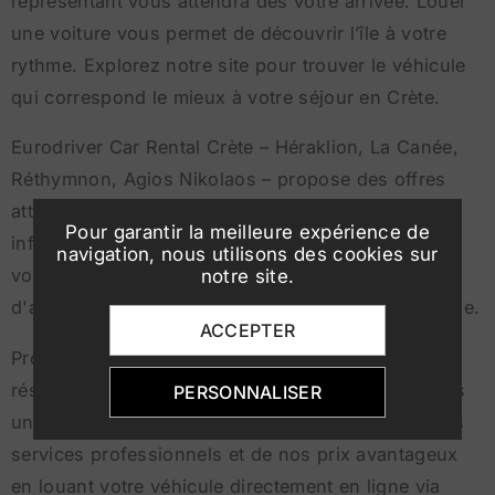
représentant vous attendra dès votre arrivée. Louer
une voiture vous permet de découvrir l’île à votre
rythme. Explorez notre site pour trouver le véhicule
qui correspond le mieux à votre séjour en Crète.
Eurodriver Car Rental Crète – Héraklion, La Canée,
Réthymnon, Agios Nikolaos – propose des offres
attractives et divers services, y compris des
Pour garantir la meilleure expérience de
informations et réservations pour la location de
navigation, nous utilisons des cookies sur
voitures et de motos, que ce soit pour un voyage
notre site.
d'affaires ou des vacances relaxantes autour de l'île.
ACCEPTER
Profitez de nos réductions exceptionnelles en
réservant via notre site internet. Nous garantissons
PERSONNALISER
un excellent rapport qualité-prix. Bénéficiez de nos
services professionnels et de nos prix avantageux
en louant votre véhicule directement en ligne via