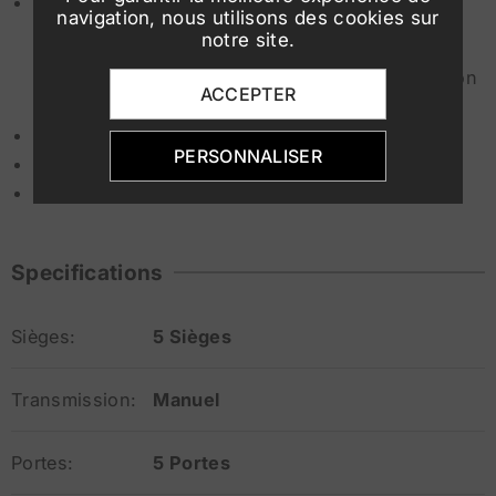
Aides à la conduite :
navigation, nous utilisons des cookies sur
notre site.
Aide au maintien dans la voie
Reconnaissance des panneaux de signalisation
ACCEPTER
Freinage d’urgence autonome
Feux de jour à LED (DRL), antibrouillards
PERSONNALISER
ESP, ABS, Airbags
Âge minimum du conducteur : 19 ans
Specifications
Sièges:
5 Sièges
Transmission:
Manuel
Portes:
5 Portes