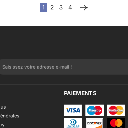
1
2
3
4
PAIEMENTS
ous
générales
cy