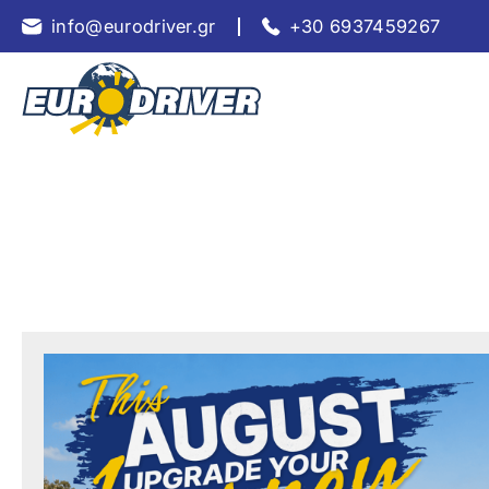
info@eurodriver.gr
+30 6937459267