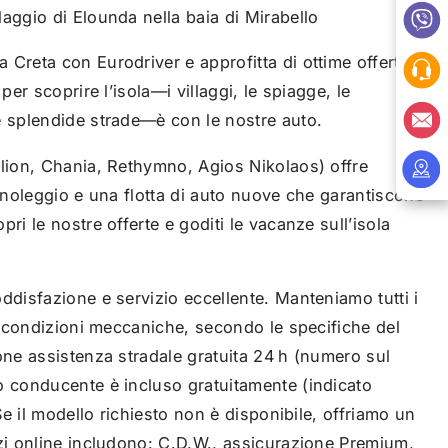
llaggio di Elounda nella baia di Mirabello
Creta con Eurodriver e approfitta di ottime offerte e
per scoprire l’isola—i villaggi, le spiagge, le
e splendide strade—è con le nostre auto.
klion, Chania, Rethymno, Agios Nikolaos) offre
tonoleggio e una flotta di auto nuove che garantiscono
ri le nostre offerte e goditi le vacanze sull’isola
ddisfazione e servizio eccellente. Manteniamo tutti i
te condizioni meccaniche, secondo le specifiche del
one assistenza stradale gratuita 24 h (numero sul
o conducente è incluso gratuitamente (indicato
 Se il modello richiesto non è disponibile, offriamo un
zzi online includono: C.D.W., assicurazione Premium,