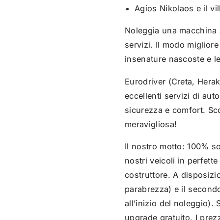
Agios Nikolaos e il vi
Noleggia una macchina a 
servizi. Il modo migliore 
insenature nascoste e l
Eurodriver (Creta, Hera
eccellenti servizi di au
sicurezza e comfort. Scop
meravigliosa!
Il nostro motto: 100% so
nostri veicoli in perfet
costruttore. A disposizi
parabrezza) e il second
all’inizio del noleggio).
upgrade gratuito. I pre