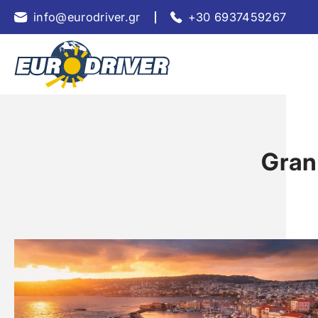
info@eurodriver.gr
+30 6937459267
Grand