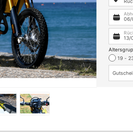
Rüc
Abh
06/
Rüc
13/
Altersgru
19 - 2