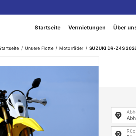
Startseite
Vermietungen
Über un
Startseite
/
Unsere Flotte
/
Motorräder
/
SUZUKI DR-Z4S 202
Abh
Abh
Rüc