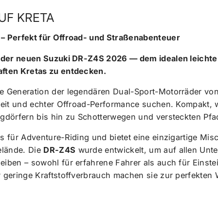
UF KRETA
 – Perfekt für Offroad- und Straßenabenteuer
it der neuen Suzuki DR-Z4S 2026 — dem idealen leicht
aften Kretas zu entdecken.
ue Generation der legendären Dual-Sport-Motorräder vo
keit und echter Offroad-Performance suchen. Kompakt, w
gdörfern bis hin zu Schotterwegen und versteckten Pfa
s für Adventure-Riding und bietet eine einzigartige Mi
elände. Die
DR-Z4S
wurde entwickelt, um auf allen Unte
ben – sowohl für erfahrene Fahrer als auch für Einsteig
 geringe Kraftstoffverbrauch machen sie zur perfekten W