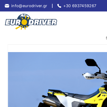
info@eurodriver.gr
+30 6937459267