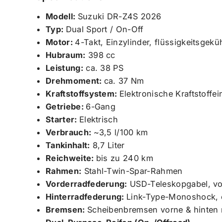
Modell:
Suzuki DR-Z4S 2026
Typ:
Dual Sport / On-Off
Motor:
4-Takt, Einzylinder, flüssigkeitsgeküh
Hubraum:
398 cc
Leistung:
ca. 38 PS
Drehmoment:
ca. 37 Nm
Kraftstoffsystem:
Elektronische Kraftstoffe
Getriebe:
6-Gang
Starter:
Elektrisch
Verbrauch:
~3,5 l/100 km
Tankinhalt:
8,7 Liter
Reichweite:
bis zu 240 km
Rahmen:
Stahl-Twin-Spar-Rahmen
Vorderradfederung:
USD-Teleskopgabel, voll
Hinterradfederung:
Link-Type-Monoshock, e
Bremsen:
Scheibenbremsen vorne & hinten 