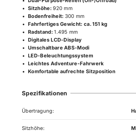
Dual-Purpose-Reifen (On-/Offroad)
Sitzhöhe:
920 mm
Bodenfreiheit:
300 mm
Fahrfertiges Gewicht: ca. 151 kg
Radstand:
1.495 mm
Digitales LCD-Display
Umschaltbare ABS-Modi
LED-Beleuchtungssystem
Leichtes Adventure-Fahrwerk
Komfortable aufrechte Sitzposition
Spezifikationen
Übertragung:
H
Sitzhöhe:
M