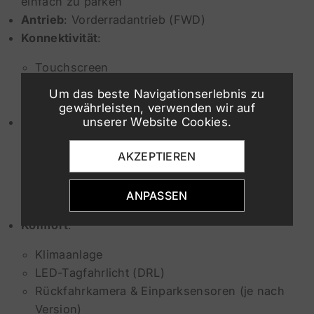
einfach zu parken
Antrieb
: Vorderradantrieb (FWD)
Konnektivität
:
Touchscreen
Apple CarPlay / Android Auto
Um das beste Navigationserlebnis zu
Bluetooth, USB
gewährleisten, verwenden wir auf
unserer Website Cookies.
Sicherheit & Fahrerassistenz
:
Spurhalteassistent
AKZEPTIEREN
Frontkollisionswarner
Autonome Notbremsung (AEB)
ANPASSEN
ESP, ABS, Airbags
Komfort
:
Klimaanlage
LED-Tagfahrlicht (DRL)
Rückfahrkamera & Einparksensoren (je nach
Version)