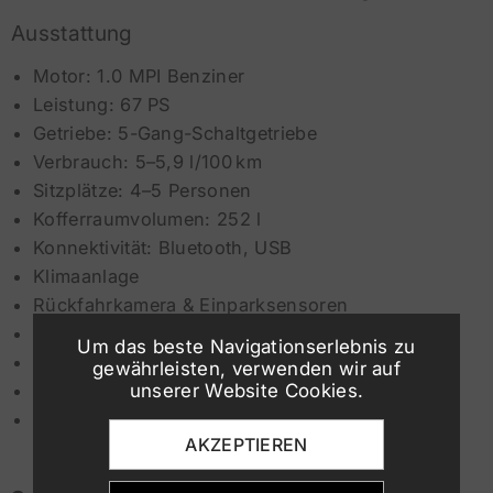
Ausstattung
Motor: 1.0 MPI Benziner
Leistung: 67 PS
Getriebe: 5-Gang-Schaltgetriebe
Verbrauch: 5–5,9 l/100 km
Sitzplätze: 4–5 Personen
Kofferraumvolumen: 252 l
Konnektivität: Bluetooth, USB
Klimaanlage
Rückfahrkamera & Einparksensoren
LED-Tagfahrlicht (DRL)
Um das beste Navigationserlebnis zu
Notbremsassistent für die Stadt
gewährleisten, verwenden wir auf
unserer Website Cookies.
ESP, ABS, Airbags
Mindestalter des Fahrers: 19 Jahre
AKZEPTIEREN