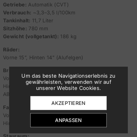
Getriebe:
Automatik (CVT)
Verbrauch:
~3,3–3,5 l/100km
Tankinhalt:
11,7 Liter
Sitzhöhe:
780 mm
Gewicht (vollgetankt):
186 kg
Räder:
Vorne 15”, Hinten 14” (Alufelgen)
Bremsen:
Um das beste Navigationserlebnis zu
Vorne: 256 mm Scheibe
gewährleisten, verwenden wir auf
Hinten: 240 mm Scheibe
unserer Website Cookies.
ABS (zweikanalig)
AKZEPTIEREN
Fahrwerk:
Vorne: 33 mm Teleskopgabel
ANPASSEN
Hinten: Doppeldämpfer
Stauraum: