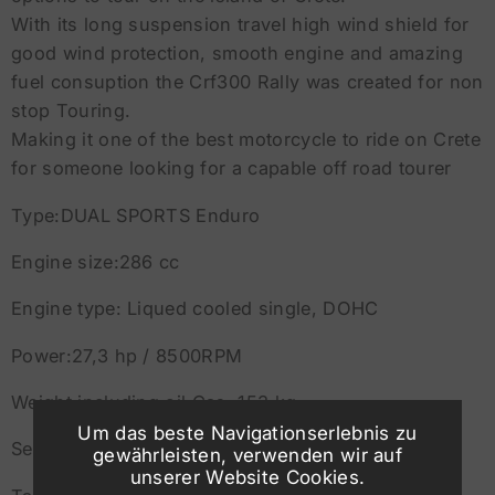
With its long suspension travel high wind shield for
good wind protection, smooth engine and amazing
fuel consuption the Crf300 Rally was created for non
stop Touring.
Making it one of the best motorcycle to ride on Crete
for someone looking for a capable off road tourer
Type:DUAL SPORTS Enduro
Engine size:286 cc
Engine type: Liqued cooled single, DOHC
Power:27,3 hp / 8500RPM
Weight including oil Gas: 153 kg
Um das beste Navigationserlebnis zu
Seat height:88,5 cm
gewährleisten, verwenden wir auf
unserer Website Cookies.