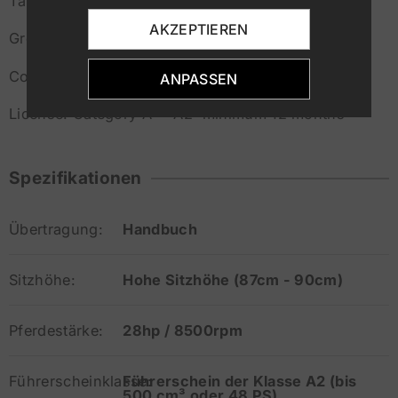
Tank: 12.8lt
AKZEPTIEREN
Ground Clearance: 275mm
Consumption: 3.3lt/100km
ANPASSEN
License: Category A – A2 minimum 12 months
Spezifikationen
Übertragung:
Handbuch
Sitzhöhe:
Hohe Sitzhöhe (87cm - 90cm)
Pferdestärke:
28hp / 8500rpm
Führerscheinklasse:
Führerschein der Klasse A2 (bis
500 cm³ oder 48 PS)