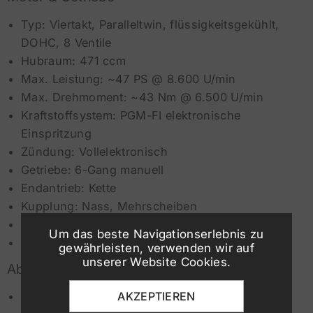
Typ: Viertakt, Paralleltwin, flüssigkeitsgekühlt,
DOHC, 8 Ventile
Hubraum: 471 ccm
Max. Leistung: ~47 PS @ 8.600 U/min
Max. Drehmoment: ~43 Nm @ 6.500 U/min
Kraftstoffsystem: PGM-FI elektronische
Einspritzung
Zündung: Vollelektronisch
Getriebe: 6-Gang manuell
Endantrieb: Kette
Kupplung: Nass, Mehrscheiben
Bohrung x Hub: 67 mm × 66,8 mm
Um das beste Navigationserlebnis zu
Verdichtungsverhältnis: 10,7 : 1
gewährleisten, verwenden wir auf
unserer Website Cookies.
Abmessungen & Kapazität
AKZEPTIEREN
Länge: 2.156 mm