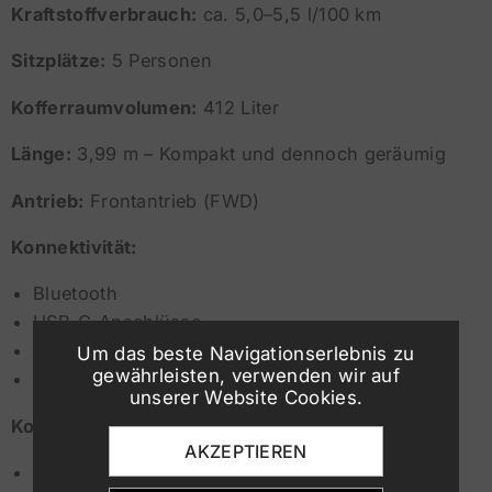
Kraftstoffverbrauch:
ca. 5,0–5,5 l/100 km
Sitzplätze:
5 Personen
Kofferraumvolumen:
412 Liter
Länge:
3,99 m – Kompakt und dennoch geräumig
Antrieb:
Frontantrieb (FWD)
Konnektivität:
Bluetooth
USB-C-Anschlüsse
Apple CarPlay & Android Auto (je nach Version)
Um das beste Navigationserlebnis zu
gewährleisten, verwenden wir auf
10,25"-Infotainmentdisplay
unserer Website Cookies.
Komfort & Ausstattung:
AKZEPTIEREN
Klimaanlage