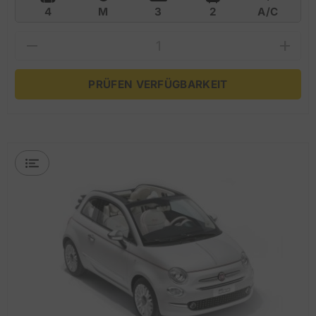
4
M
3
2
A/C
PRÜFEN VERFÜGBARKEIT