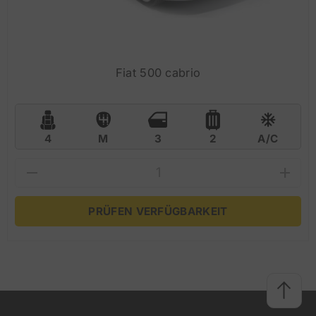
Fiat 500 cabrio
4
M
3
2
A/C
PRÜFEN VERFÜGBARKEIT