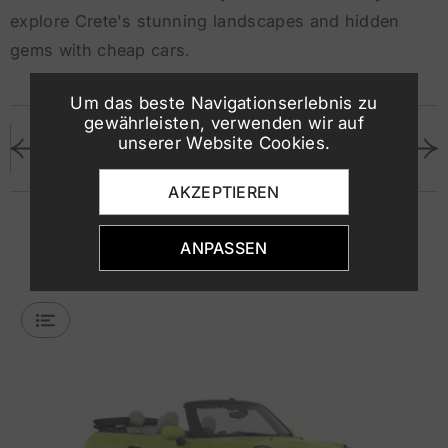
explore Crete's stunning landscapes and hidden
gems with cheap cars.
Um das beste Navigationserlebnis zu
gewährleisten, verwenden wir auf
unserer Website Cookies.
VORHERIGER BEITRAG
NÄCHSTER BEITRAG
AKZEPTIEREN
Vorgeschlagene Fahrzeuge
ANPASSEN