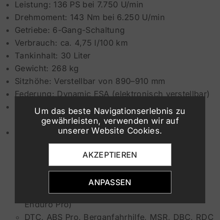
Leistung: 136 PS bei 7.750 U/min
Drehmoment: 143 Nm bei 6.250 U/min
Getriebe: 6-Gang-Schaltung
Verbrauch: ca. 4,75 l/100 km
Tankinhalt: 30 Liter
Gewicht: 268 kg
Sitzhöhe: Verstellbar von 890–910 mm
Federung: Dynamic ESA (elektronisch verstellbar)
Bremsen: Doppelscheiben vorne mit ABS Pro /
Um das beste Navigationserlebnis zu
hinten Scheibe
gewährleisten, verwenden wir auf
unserer Website Cookies.
Elektronik:
TFT-Farbdisplay mit GPS & Bluetooth
AKZEPTIEREN
Tempomat
Keyless Ride
ANPASSEN
Fahrmodi Pro (Rain, Road, Dynamic, Enduro,
Enduro Pro)
DTC, ABS Pro, Berganfahrhilfe, MSR, DBC, RDC