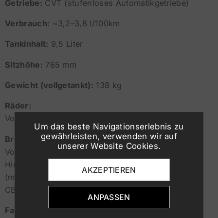
Getriebe:
CVT (stufenloses Automatikgetriebe)
Verbrauch:
~3,2–3,8 l/100km
Tankinhalt:
9,5 Liter
Sitzhöhe:
765 mm
Gewicht (vollgetankt):
138 kg
Räder:
Vorne 13”, Hinten 12”
Um das beste Navigationserlebnis zu
gewährleisten, verwenden wir auf
Bremsen:
unserer Website Cookies.
Vorne: Scheibenbremse
Hinten: Scheiben- oder Trommelbremse
AKZEPTIEREN
(modellabhängig)
CBS oder Standardbremssystem
ANPASSEN
Fahrwerk: